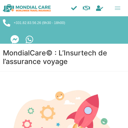
Trustpilot
+331.82.83.56.26 (9h30 - 18h00)
MondialCare
©
: L’Insurtech de
l’assurance voyage