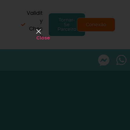
Validit
y
Tornar-
Se
Conexão
Chec
Parceiro
k
Close