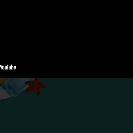
que você v
A melhor cobertura
necessidades de v
Orçamen