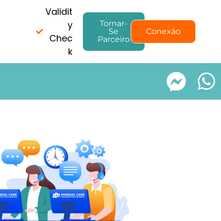
Validit
y
Tornar-
Se
Conexão
Chec
Parceiro
k