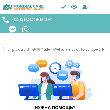
Trustpilot
+331.82.83.56.26 (9:30-18:00)
[mc_produit id=»99317″ title=»Welcome Back to Europe EN»]
НУЖНА ПОМОЩЬ?