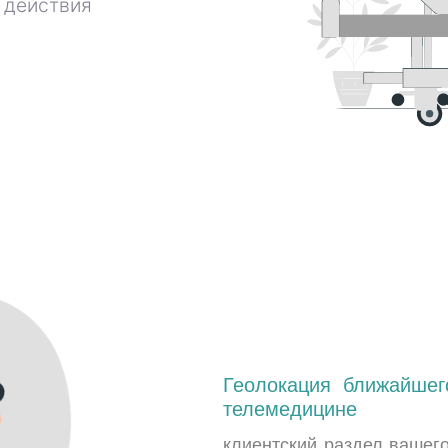
а действия
Геолокация ближайшег
телемедицине
клиентский раздел вашего