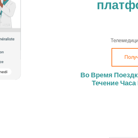
платф
Телемедици
Получ
Во Время Поездк
Течение Часа