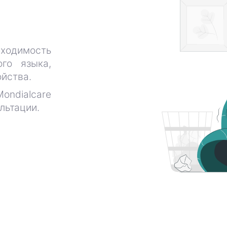
бходимость
го языка,
йства.
ndialcare
льтации.